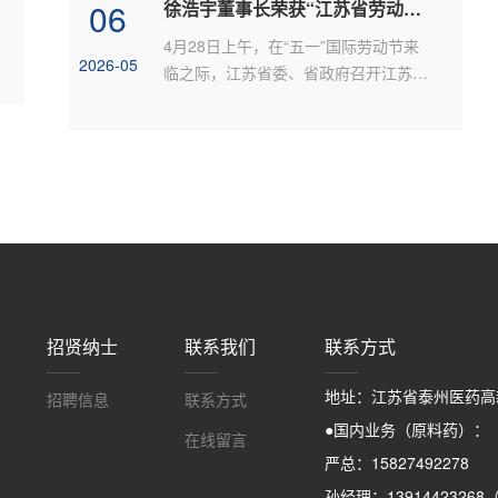
06
徐浩宇董事长荣获“江苏省劳动模范”称号
4月28日上午，在“五一”国际劳动节来
2026-05
临之际，江苏省委、省政府召开江苏省
劳动模范和先进工作者表彰大会，表彰
全...
招贤纳士
联系我们
联系方式
地址：江苏省泰州医药高
招聘信息
联系方式
●国内业务（原料药）：
在线留言
严总：15827492278
孙经理：1391442326