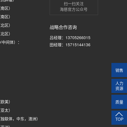
扫一扫关注
2（南区）
海慈官方公众号
7（南区）
7（北区）
战略合作咨询
5（北区）
吕经理：13705266015
O/中间体）：
田经理：15715144136
销售
人力
资源
质量
5（欧美）
2（亚太）
02（独联体，中东，澳洲）
TOP