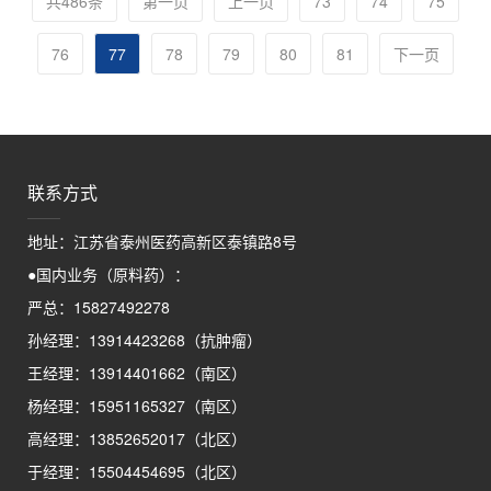
共486条
第一页
上一页
73
74
75
76
77
78
79
80
81
下一页
联系方式
地址：江苏省泰州医药高新区泰镇路8号
●国内业务（原料药）：
严总：15827492278
孙经理：13914423268（抗肿瘤）
王经理：13914401662（南区）
杨经理：15951165327（南区）
高经理：13852652017（北区）
于经理：15504454695（北区）