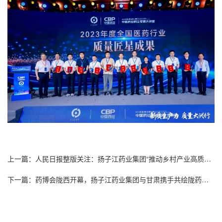
上一篇：人民日报整版关注：扬子江药业集团“推动乡村产业高质量发展 助力乡村全面振兴”
下一篇：药博会陇西开幕，扬子江药业集团与甘肃携手共绘陇药品牌新图景