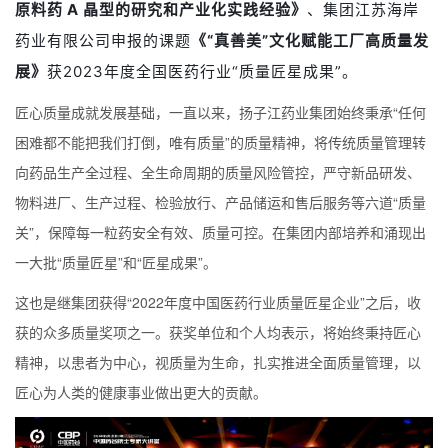
原料药 A 晶型的研究和产业化实践经验》
、集团江苏海岸
药业有限公司申报的课题
《“真善美”文化赋能工厂高质量发
展》
获2023年度全国医药行业“质量匠星成果”。
匠心质量成就发展基础，一直以来，扬子江药业集团始终秉承“任何
困难都不能把我们打倒，唯有质量”的质量精神，将传统质量管理转
向药品生产全过程、全生命周期的质量风险管控，严守新品研发、
物料进厂、生产过程、检验放行、产品储运和售后服务等六道“质量
关”，保障每一粒药安全有效、质量可控。在集团内部培养和涌现出
一大批“质量匠星”和“匠星成果”。
这也是继集团获得“2022年度中国医药行业质量匠星企业”之后，收
获的众多质量奖项之一。获奖单位和个人均表示，将始终秉持匠心
精神，以患者为中心，视质量为生命，扎实推进全面质量管理，以
匠心为人类的健康事业做出更大的贡献。